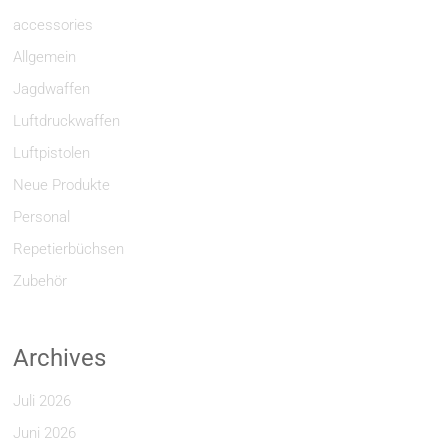
accessories
Allgemein
Jagdwaffen
Luftdruckwaffen
Luftpistolen
Neue Produkte
Personal
Repetierbüchsen
Zubehör
Archives
Juli 2026
Juni 2026