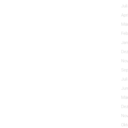
Jul
Apr
Mär
Feb
Jan
Dez
Nov
Sep
Jul
Jun
Mär
Dez
Nov
Okt