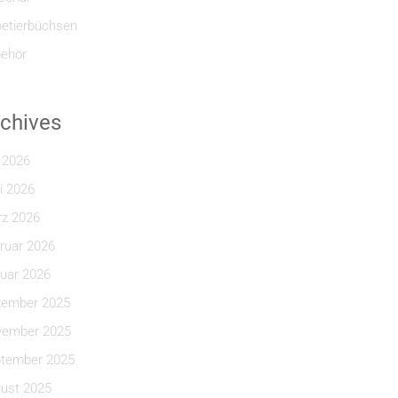
etierbüchsen
ehör
chives
i 2026
i 2026
z 2026
ruar 2026
uar 2026
ember 2025
ember 2025
tember 2025
ust 2025