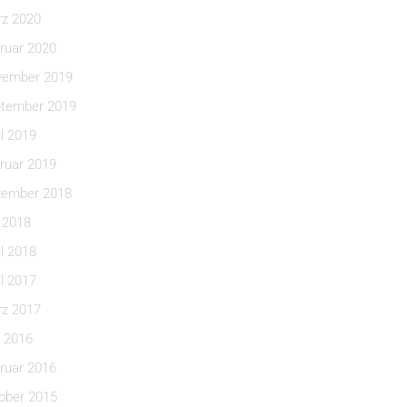
z 2020
ruar 2020
ember 2019
tember 2019
il 2019
ruar 2019
ember 2018
i 2018
il 2018
il 2017
z 2017
 2016
ruar 2016
ober 2015