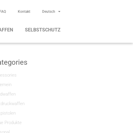
FAQ
Kontakt
Deutsch
AFFEN
SELBSTSCHUTZ
tegories
essories
gemein
dwaffen
tdruckwaffen
tpistolen
e Produkte
sonal