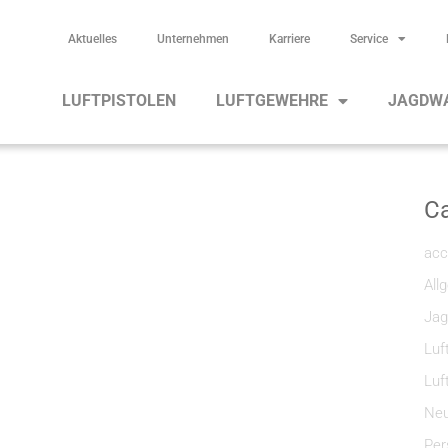
Aktuelles
Unternehmen
Karriere
Service
LUFTPISTOLEN
LUFTGEWEHRE
JAGDW
Ca
acc
All
Jag
Luf
Luf
Neu
Per