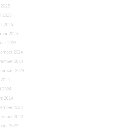
i 2025
il 2025
z 2025
ruar 2025
uar 2025
ember 2024
ember 2024
tember 2024
i 2024
i 2024
z 2024
ember 2023
ember 2023
ober 2023