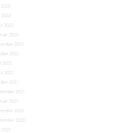
i 2023
 2023
z 2023
ruar 2023
ember 2022
ober 2022
il 2022
z 2022
ober 2021
tember 2021
ruar 2021
ember 2020
tember 2020
 2020