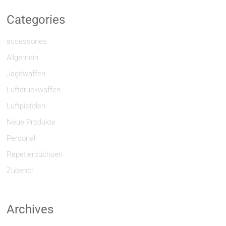
Categories
accessories
Allgemein
Jagdwaffen
Luftdruckwaffen
Luftpistolen
Neue Produkte
Personal
Repetierbüchsen
Zubehör
Archives