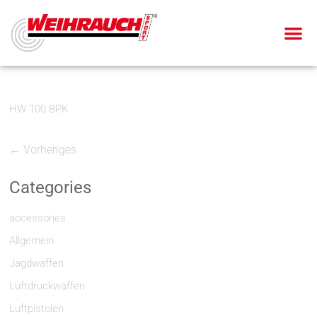
HW 100 BPK
← Vorheriges
Categories
accessories
Allgemein
Jagdwaffen
Luftdruckwaffen
Luftpistolen