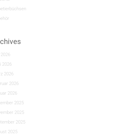
etierbüchsen
ehör
chives
i 2026
i 2026
z 2026
ruar 2026
uar 2026
ember 2025
ember 2025
tember 2025
ust 2025