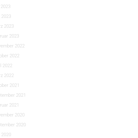
i 2023
 2023
z 2023
ruar 2023
ember 2022
ober 2022
il 2022
z 2022
ober 2021
tember 2021
ruar 2021
ember 2020
tember 2020
 2020