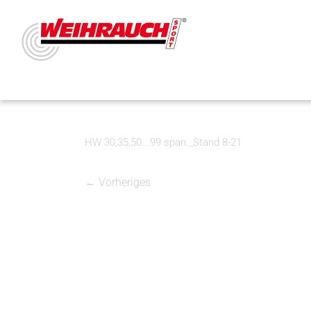
HW 30,35,50...99 span._Stand 8-21
← Vorheriges