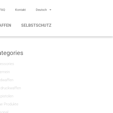
FAQ
Kontakt
Deutsch
AFFEN
SELBSTSCHUTZ
tegories
essories
gemein
dwaffen
tdruckwaffen
tpistolen
e Produkte
sonal