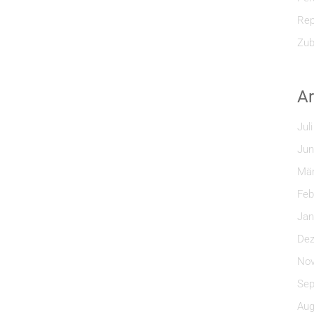
Rep
Zub
Ar
Jul
Jun
Mär
Feb
Jan
Dez
Nov
Sep
Aug