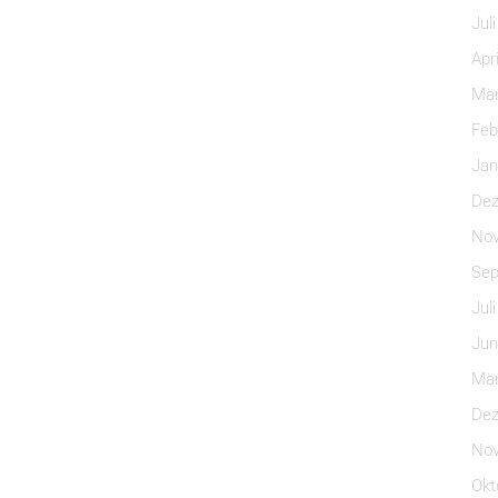
Jul
Apr
Mär
Feb
Jan
Dez
Nov
Sep
Jul
Jun
Mär
Dez
Nov
Okt