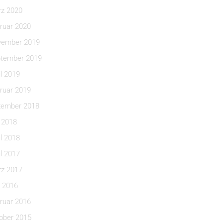
z 2020
ruar 2020
ember 2019
tember 2019
il 2019
ruar 2019
ember 2018
i 2018
il 2018
il 2017
z 2017
 2016
ruar 2016
ober 2015