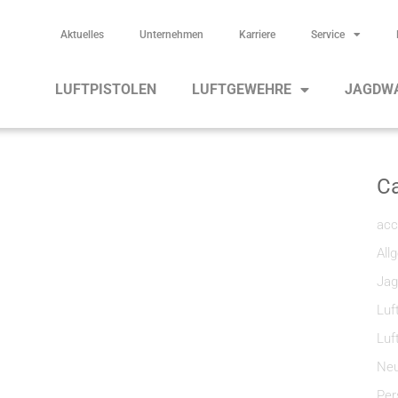
Aktuelles
Unternehmen
Karriere
Service
LUFTPISTOLEN
LUFTGEWEHRE
JAGDW
Ca
acc
All
Jag
Luf
Luf
Neu
Per