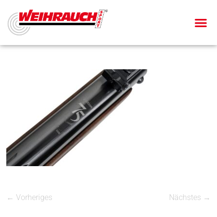
← Vorheriges
Nächstes →