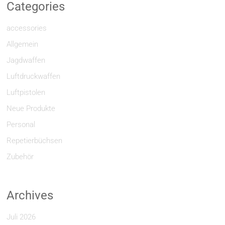
Categories
accessories
Allgemein
Jagdwaffen
Luftdruckwaffen
Luftpistolen
Neue Produkte
Personal
Repetierbüchsen
Zubehör
Archives
Juli 2026