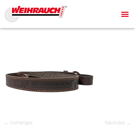
← Vorheriges
Nächstes →