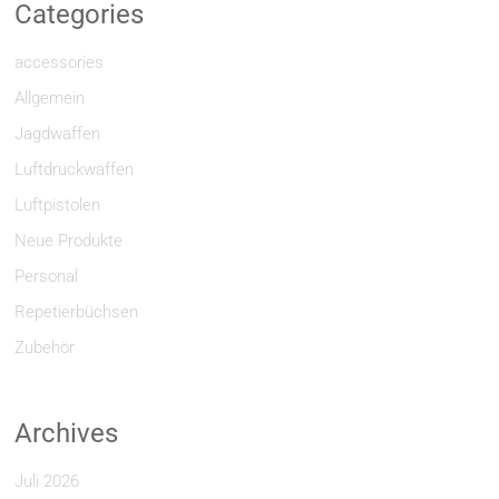
Categories
accessories
Allgemein
Jagdwaffen
Luftdruckwaffen
Luftpistolen
Neue Produkte
Personal
Repetierbüchsen
Zubehör
Archives
Juli 2026