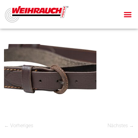
← Vorheriges
Nächstes →