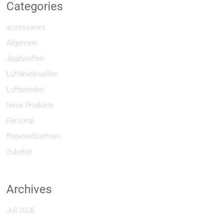
Categories
accessories
Allgemein
Jagdwaffen
Luftdruckwaffen
Luftpistolen
Neue Produkte
Personal
Repetierbüchsen
Zubehör
Archives
Juli 2026