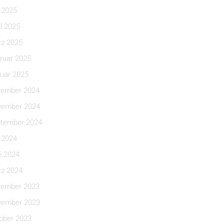
i 2025
il 2025
z 2025
ruar 2025
uar 2025
ember 2024
ember 2024
tember 2024
i 2024
i 2024
z 2024
ember 2023
ember 2023
ober 2023