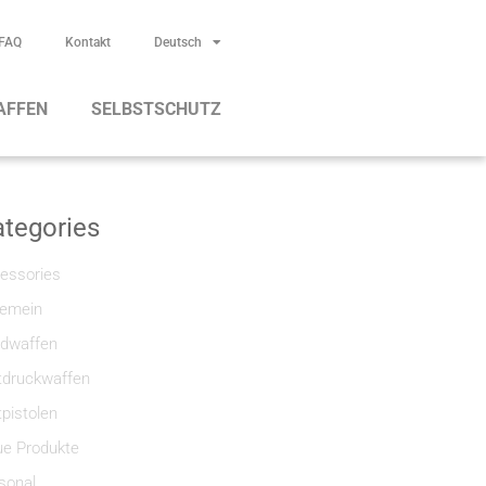
FAQ
Kontakt
Deutsch
AFFEN
SELBSTSCHUTZ
tegories
essories
gemein
dwaffen
tdruckwaffen
tpistolen
e Produkte
sonal