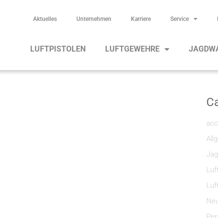
Aktuelles
Unternehmen
Karriere
Service
LUFTPISTOLEN
LUFTGEWEHRE
JAGDW
Ca
acc
All
Jag
Luf
Luf
Neu
Per