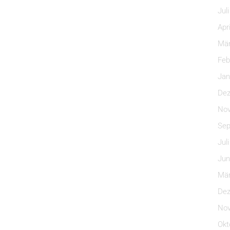
Jul
Apr
Mär
Feb
Jan
Dez
Nov
Sep
Jul
Jun
Mär
Dez
Nov
Okt