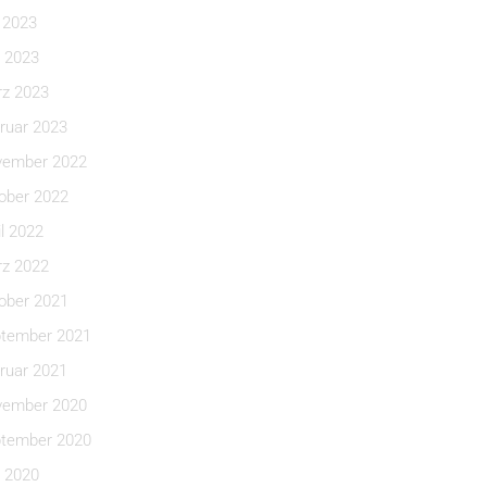
i 2023
 2023
z 2023
ruar 2023
ember 2022
ober 2022
il 2022
z 2022
ober 2021
tember 2021
ruar 2021
ember 2020
tember 2020
 2020