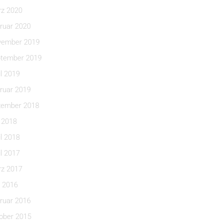
z 2020
ruar 2020
ember 2019
tember 2019
il 2019
ruar 2019
ember 2018
i 2018
il 2018
il 2017
z 2017
 2016
ruar 2016
ober 2015