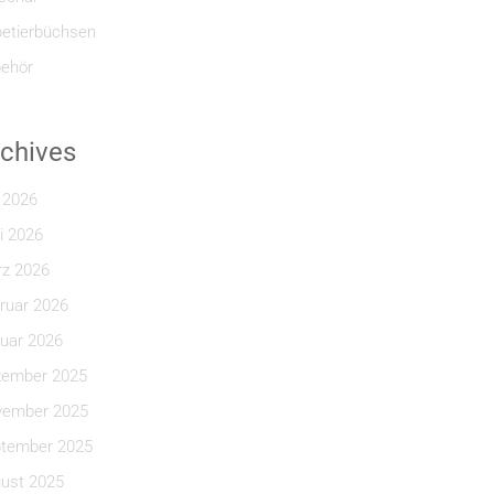
etierbüchsen
ehör
chives
i 2026
i 2026
z 2026
ruar 2026
uar 2026
ember 2025
ember 2025
tember 2025
ust 2025