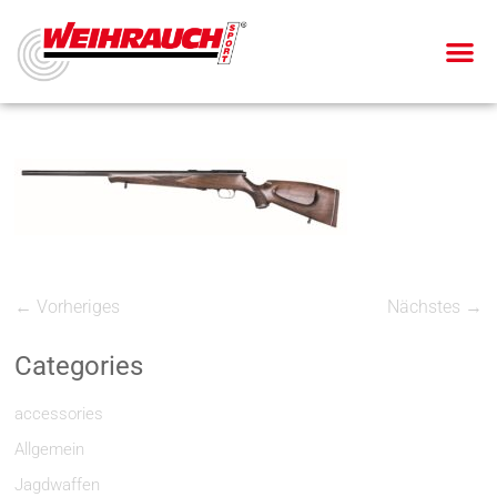
← Vorheriges
Nächstes →
Categories
accessories
Allgemein
Jagdwaffen