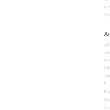
Rep
Zub
Ar
Jul
Jun
Mär
Feb
Jan
Dez
Nov
Sep
Aug