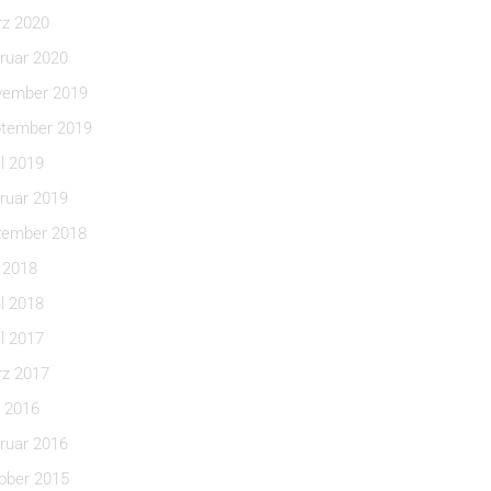
z 2020
ruar 2020
ember 2019
tember 2019
il 2019
ruar 2019
ember 2018
i 2018
il 2018
il 2017
z 2017
 2016
ruar 2016
ober 2015