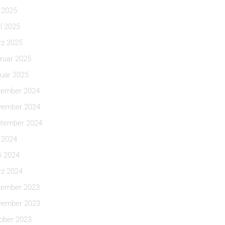
i 2025
il 2025
z 2025
ruar 2025
uar 2025
ember 2024
ember 2024
tember 2024
i 2024
i 2024
z 2024
ember 2023
ember 2023
ober 2023