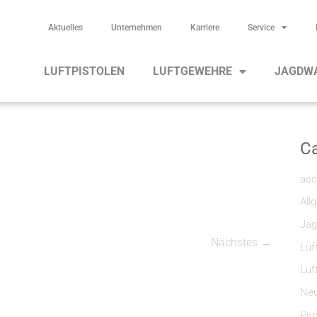
Aktuelles
Unternehmen
Karriere
Service
LUFTPISTOLEN
LUFTGEWEHRE
JAGDW
Ca
acc
All
Jag
Nächstes →
Luf
Luf
Neu
Per