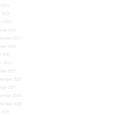
i 2023
 2023
z 2023
ruar 2023
ember 2022
ober 2022
il 2022
z 2022
ober 2021
tember 2021
ruar 2021
ember 2020
tember 2020
 2020