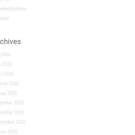
etierbüchsen
ehör
chives
i 2026
i 2026
z 2026
ruar 2026
uar 2026
ember 2025
ember 2025
tember 2025
ust 2025