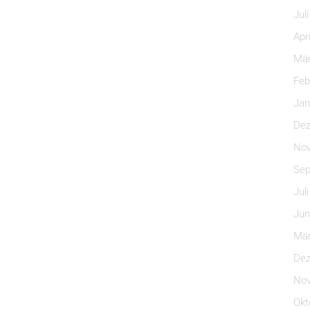
Jul
Apr
Mär
Feb
Jan
Dez
Nov
Sep
Jul
Jun
Mär
Dez
Nov
Okt