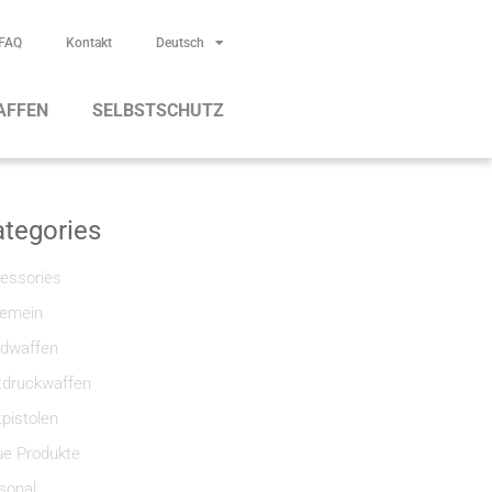
FAQ
Kontakt
Deutsch
AFFEN
SELBSTSCHUTZ
tegories
essories
gemein
dwaffen
tdruckwaffen
tpistolen
e Produkte
sonal