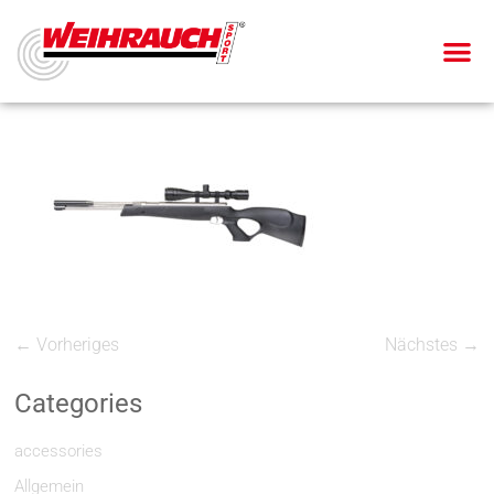
← Vorheriges
Nächstes →
Categories
accessories
Allgemein