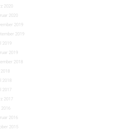
z 2020
ruar 2020
ember 2019
tember 2019
il 2019
ruar 2019
ember 2018
i 2018
il 2018
il 2017
z 2017
 2016
ruar 2016
ober 2015