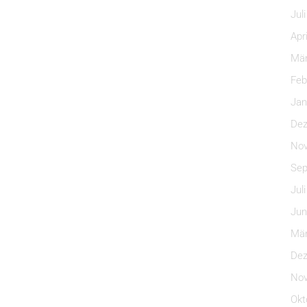
Jul
Apr
Mär
Feb
Jan
Dez
Nov
Sep
Jul
Jun
Mär
Dez
Nov
Okt