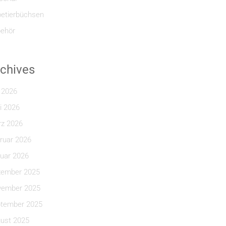
etierbüchsen
ehör
chives
i 2026
i 2026
z 2026
ruar 2026
uar 2026
ember 2025
ember 2025
tember 2025
ust 2025