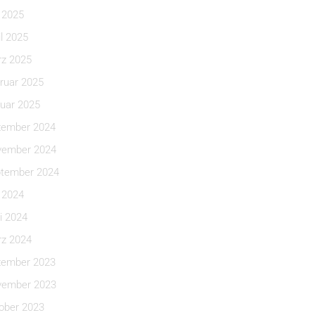
i 2025
il 2025
z 2025
ruar 2025
uar 2025
ember 2024
ember 2024
tember 2024
i 2024
i 2024
z 2024
ember 2023
ember 2023
ober 2023