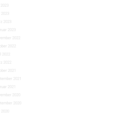
i 2023
 2023
z 2023
ruar 2023
ember 2022
ober 2022
il 2022
z 2022
ober 2021
tember 2021
ruar 2021
ember 2020
tember 2020
 2020