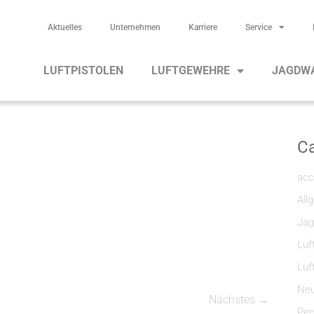
Aktuelles
Unternehmen
Karriere
Service
LUFTPISTOLEN
LUFTGEWEHRE
JAGDW
Ca
acc
All
Jag
Luf
Luf
Neu
Nächstes →
Per