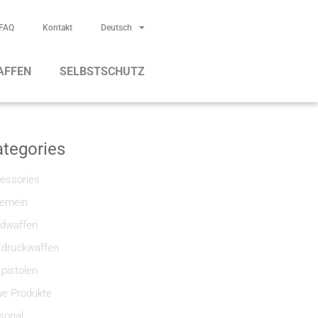
FAQ
Kontakt
Deutsch
AFFEN
SELBSTSCHUTZ
tegories
essories
gemein
dwaffen
tdruckwaffen
tpistolen
e Produkte
sonal