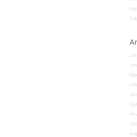
Rep
Zub
Ar
Jul
Jun
Mär
Feb
Jan
Dez
Nov
Sep
Aug