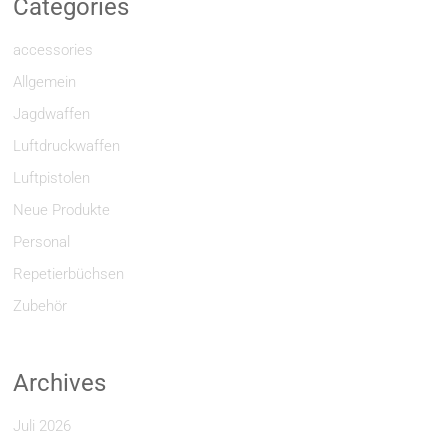
Categories
accessories
Allgemein
Jagdwaffen
Luftdruckwaffen
Luftpistolen
Neue Produkte
Personal
Repetierbüchsen
Zubehör
Archives
Juli 2026