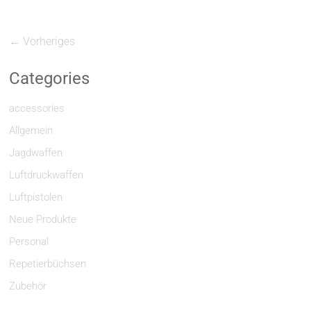
← Vorheriges
Categories
accessories
Allgemein
Jagdwaffen
Luftdruckwaffen
Luftpistolen
Neue Produkte
Personal
Repetierbüchsen
Zubehör