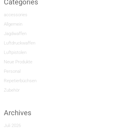
Categories
accessories
Allgemein
Jagdwaffen
Luftdruckwaffen
Luftpistolen
Neue Produkte
Personal
Repetierbüchsen
Zubehör
Archives
Juli 2026