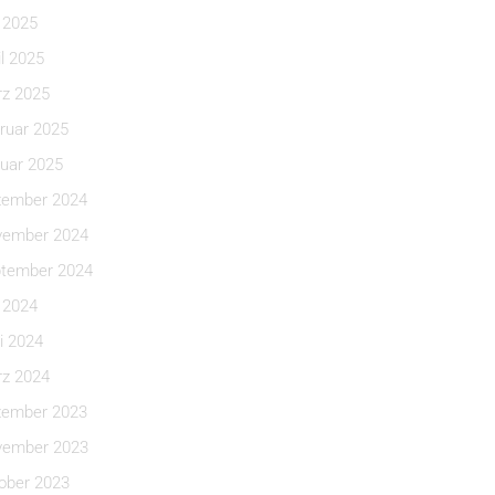
i 2025
il 2025
z 2025
ruar 2025
uar 2025
ember 2024
ember 2024
tember 2024
i 2024
i 2024
z 2024
ember 2023
ember 2023
ober 2023