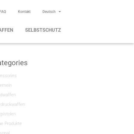
FAQ
Kontakt
Deutsch
AFFEN
SELBSTSCHUTZ
tegories
essories
gemein
dwaffen
tdruckwaffen
tpistolen
e Produkte
sonal