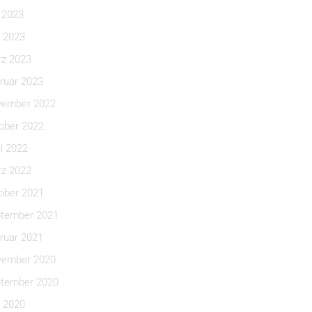
i 2023
 2023
z 2023
ruar 2023
ember 2022
ober 2022
il 2022
z 2022
ober 2021
tember 2021
ruar 2021
ember 2020
tember 2020
 2020