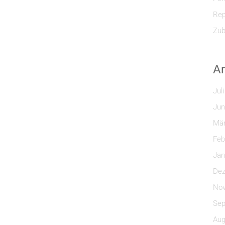
Rep
Zub
Ar
Jul
Jun
Mär
Feb
Jan
Dez
Nov
Sep
Aug