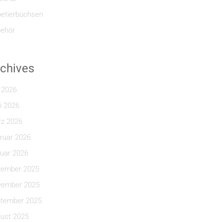
etierbüchsen
ehör
chives
i 2026
i 2026
z 2026
ruar 2026
uar 2026
ember 2025
ember 2025
tember 2025
ust 2025