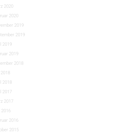
z 2020
ruar 2020
ember 2019
tember 2019
il 2019
ruar 2019
ember 2018
i 2018
il 2018
il 2017
z 2017
 2016
ruar 2016
ober 2015