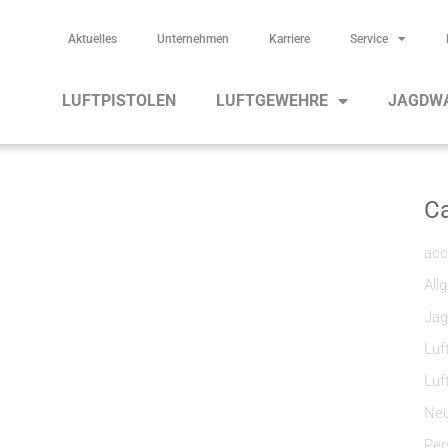
Aktuelles
Unternehmen
Karriere
Service
LUFTPISTOLEN
LUFTGEWEHRE
JAGDW
Ca
acc
All
Jag
Luf
Luf
Neu
Per