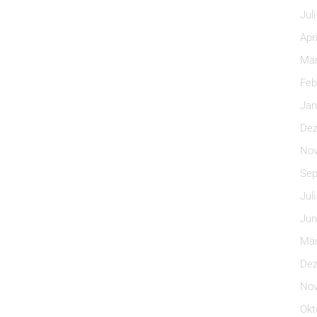
Jul
Apr
Mär
Feb
Jan
Dez
Nov
Sep
Jul
Jun
Mär
Dez
Nov
Okt