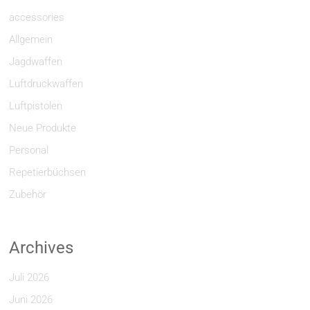
accessories
Allgemein
Jagdwaffen
Luftdruckwaffen
Luftpistolen
Neue Produkte
Personal
Repetierbüchsen
Zubehör
Archives
Juli 2026
Juni 2026