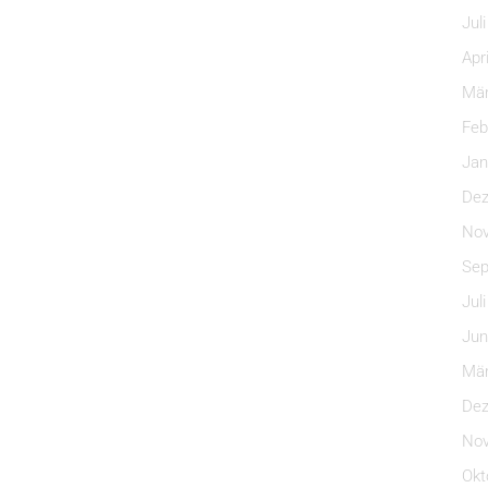
Jul
Apr
Mär
Feb
Jan
Dez
Nov
Sep
Jul
Jun
Mär
Dez
Nov
Okt