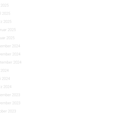
i 2025
il 2025
z 2025
ruar 2025
uar 2025
ember 2024
ember 2024
tember 2024
i 2024
i 2024
z 2024
ember 2023
ember 2023
ober 2023