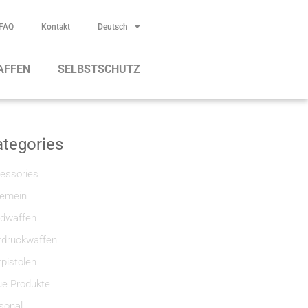
FAQ
Kontakt
Deutsch
AFFEN
SELBSTSCHUTZ
tegories
essories
gemein
dwaffen
tdruckwaffen
tpistolen
e Produkte
sonal