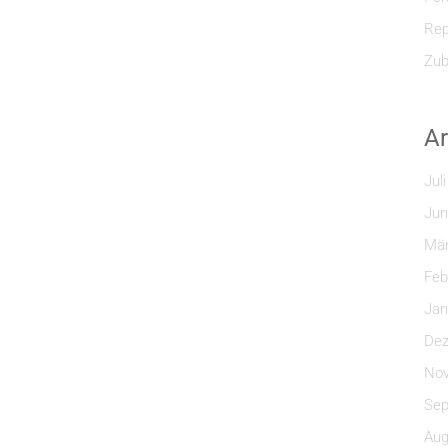
Rep
Zub
Ar
Jul
Jun
Mär
Feb
Jan
Dez
Nov
Sep
Aug