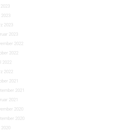
i 2023
 2023
z 2023
ruar 2023
ember 2022
ober 2022
il 2022
z 2022
ober 2021
tember 2021
ruar 2021
ember 2020
tember 2020
 2020