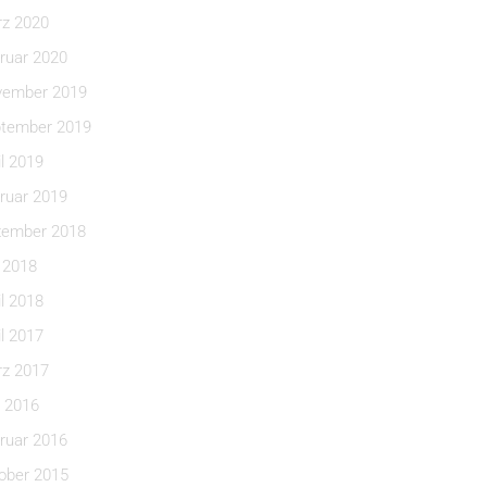
z 2020
ruar 2020
ember 2019
tember 2019
il 2019
ruar 2019
ember 2018
i 2018
il 2018
il 2017
z 2017
 2016
ruar 2016
ober 2015