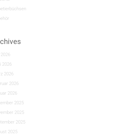
etierbüchsen
ehör
chives
i 2026
i 2026
z 2026
ruar 2026
uar 2026
ember 2025
ember 2025
tember 2025
ust 2025