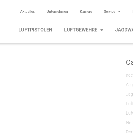
Aktuelles
Unternehmen
Karriere
Service
LUFTPISTOLEN
LUFTGEWEHRE
JAGDW
Ca
acc
All
Jag
Luf
Luf
Neu
Per