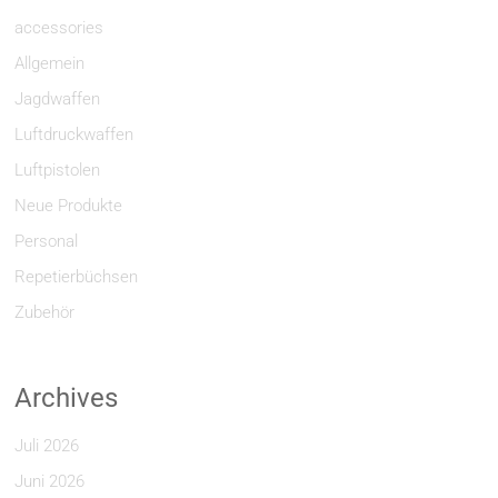
accessories
Allgemein
Jagdwaffen
Luftdruckwaffen
Luftpistolen
Neue Produkte
Personal
Repetierbüchsen
Zubehör
Archives
Juli 2026
Juni 2026