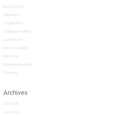
accessories
Allgemein
Jagdwaffen
Luftdruckwaffen
Luftpistolen
Neue Produkte
Personal
Repetierbüchsen
Zubehör
Archives
Juli 2026
Juni 2026