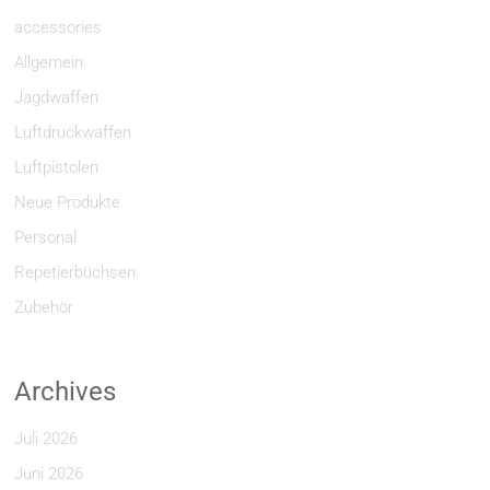
accessories
Allgemein
Jagdwaffen
Luftdruckwaffen
Luftpistolen
Neue Produkte
Personal
Repetierbüchsen
Zubehör
Archives
Juli 2026
Juni 2026