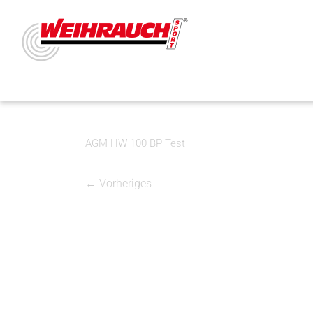
AGM HW 100 BP Test
← Vorheriges