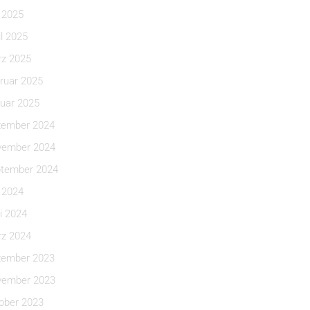
i 2025
il 2025
z 2025
ruar 2025
uar 2025
ember 2024
ember 2024
tember 2024
i 2024
i 2024
z 2024
ember 2023
ember 2023
ober 2023