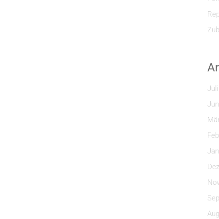
Rep
Zub
Ar
Jul
Jun
Mär
Feb
Jan
Dez
Nov
Sep
Aug