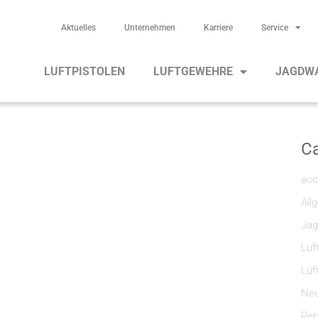
Aktuelles
Unternehmen
Karriere
Service
LUFTPISTOLEN
LUFTGEWEHRE
JAGDW
Ca
acc
All
Jag
Luf
Luf
Neu
Per