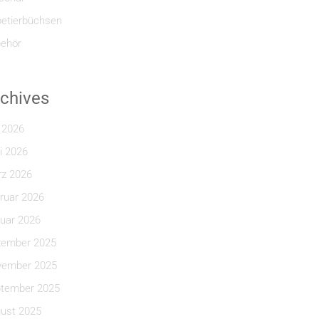
etierbüchsen
ehör
chives
i 2026
i 2026
z 2026
ruar 2026
uar 2026
ember 2025
ember 2025
tember 2025
ust 2025