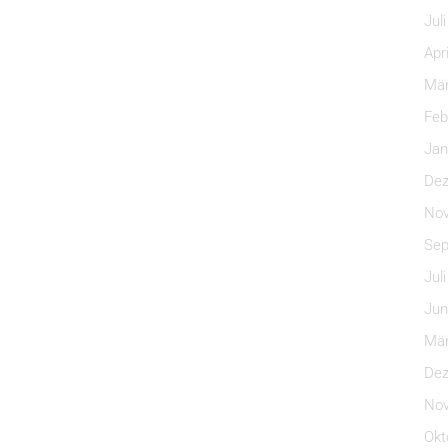
Jul
Apr
Mär
Feb
Jan
Dez
Nov
Sep
Jul
Jun
Mär
Dez
Nov
Okt