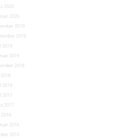
z 2020
ruar 2020
ember 2019
tember 2019
il 2019
ruar 2019
ember 2018
i 2018
il 2018
il 2017
z 2017
 2016
ruar 2016
ober 2015