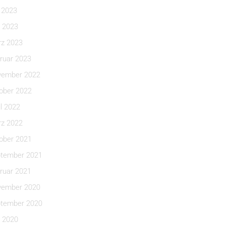
i 2023
 2023
z 2023
ruar 2023
ember 2022
ober 2022
il 2022
z 2022
ober 2021
tember 2021
ruar 2021
ember 2020
tember 2020
 2020