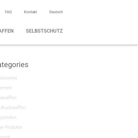
FAQ
Kontakt
Deutsch
AFFEN
SELBSTSCHUTZ
tegories
essories
gemein
dwaffen
tdruckwaffen
tpistolen
e Produkte
sonal