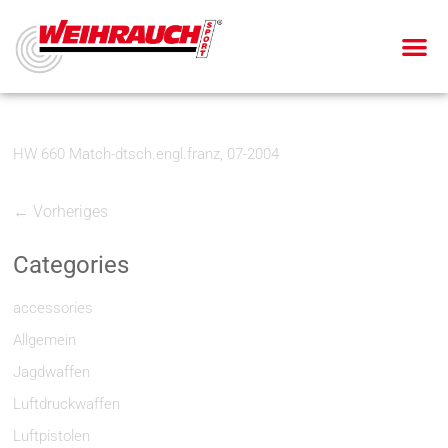
HW 660 Match-dtsch.engl.franz, 07-2004
← Vorheriges
Categories
accessories
Allgemein
Jagdwaffen
Luftdruckwaffen
Luftpistolen